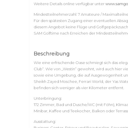
Weitere Details online verfügbar unter
www.samgol
Mindestteilnehmerzahl: 7 Amateure / Maximalteiln
Für den spätesten Zugang einer eventuellen Absage 
diesem Angebot keine Flüge und Golfgepäckzuschlä
SAM Golftime nach Erreichen der Mindestteilnehm
Beschreibung
Wie eine erfrischende Oase schmiegt sich das ele
Club“. Wie von „Westin“ gewohnt, wird auch hier vi
sowie eine Umgebung, die auf Ausgewogenheit und E
Sheikh Zayed Moschee, Ferrari World, der Yas Wate
befinden sich weniger als vier Kilometer entfernt.
Unterbringung:
172 Zimmer, Bad und Dusche/WC (mit Föhn), Klimaanl
Minibar, Kaffee und Teekocher, Balkon oder Terras
Ausstattung:
Business-Center, Friseur und Beautysalon, Souveni