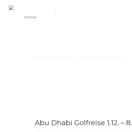
Skip
to
main
content
Abu Dhabi Golfreise 1.12. –
Abu Dhabi Golfreise 1.12. – 8