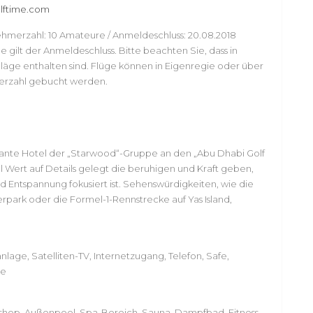
ftime.com
ehmerzahl: 10 Amateure / Anmeldeschluss: 20.08.2018
gilt der Anmeldeschluss. Bitte beachten Sie, dass in
ge enthalten sind. Flüge können in Eigenregie oder über
erzahl gebucht werden.
gante Hotel der „Starwood“-Gruppe an den „Abu Dhabi Golf
el Wert auf Details gelegt die beruhigen und Kraft geben,
ntspannung fokusiert ist. Sehenswürdigkeiten, wie die
rpark oder die Formel-1-Rennstrecke auf Yas Island,
age, Satelliten-TV, Internetzugang, Telefon, Safe,
se
rshop, Außenpool, Spa-Bereich, Sauna, Dampfbad, Fitness-