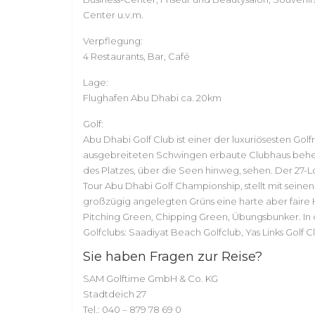
Center u.v.m.
Verpflegung:
4 Restaurants, Bar, Café
Lage:
Flughafen Abu Dhabi ca. 20km
Golf:
Abu Dhabi Golf Club ist einer der luxuriösesten Gol
ausgebreiteten Schwingen erbaute Clubhaus beher
des Platzes, über die Seen hinweg, sehen. Der 27-
Tour Abu Dhabi Golf Championship, stellt mit seinen
großzügig angelegten Grüns eine harte aber faire H
Pitching Green, Chipping Green, Übungsbunker. I
Golfclubs: Saadiyat Beach Golfclub, Yas Links Golf C
Sie haben Fragen zur Reise?
SAM Golftime GmbH & Co. KG
Stadtdeich 27
Tel.: 040 – 879 78 69 0