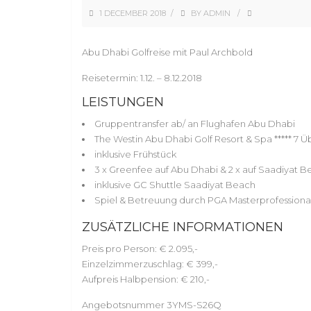
1 DECEMBER 2018
BY
ADMIN
Abu Dhabi Golfreise mit Paul Archbold
Reisetermin: 1.12. – 8.12.2018
LEISTUNGEN
Gruppentransfer ab/ an Flughafen Abu Dhabi
The Westin Abu Dhabi Golf Resort & Spa ***** 
inklusive Frühstück
3 x Greenfee auf Abu Dhabi & 2 x auf Saadiyat 
inklusive GC Shuttle Saadiyat Beach
Spiel & Betreuung durch PGA Masterprofessiona
ZUSÄTZLICHE INFORMATIONEN
Preis pro Person: € 2.095,-
Einzelzimmerzuschlag: € 399,-
Aufpreis Halbpension: € 210,-
Angebotsnummer 3YMS-S26Q