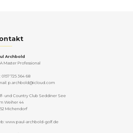
ontakt
ul Archbold
A Master Professional
: 0157 725 364 68
mail:
p.archbold@icloud.com
lf- und Country Club Seddiner See
m Weiher 44
552 Michendorf
b:
www.paul-archbold-golf.de