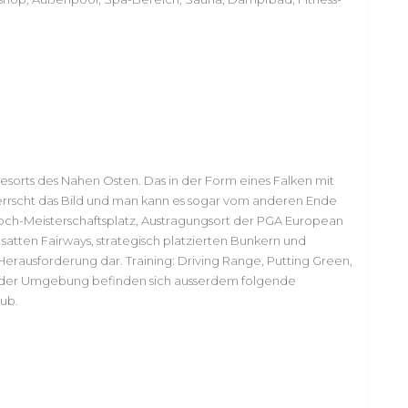
fresorts des Nahen Osten. Das in der Form eines Falken mit
rscht das Bild und man kann es sogar vom anderen Ende
Loch-Meisterschaftsplatz, Austragungsort der PGA European
 satten Fairways, strategisch platzierten Bunkern und
erausforderung dar. Training: Driving Range, Putting Green,
n der Umgebung befinden sich ausserdem folgende
lub.