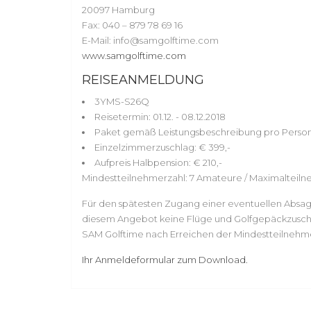
20097 Hamburg
Fax: 040 – 879 78 69 16
E-Mail: info@samgolftime.com
www.samgolftime.com
REISEANMELDUNG
3YMS-S26Q
Reisetermin: 01.12. - 08.12.2018
Paket gemäß Leistungsbeschreibung pro Person
Einzelzimmerzuschlag: € 399,-
Aufpreis Halbpension: € 210,-
Mindestteilnehmerzahl: 7 Amateure / Maximalteilne
Für den spätesten Zugang einer eventuellen Absage 
diesem Angebot keine Flüge und Golfgepäckzuschläg
SAM Golftime nach Erreichen der Mindestteilnehm
Ihr Anmeldeformular zum Download.