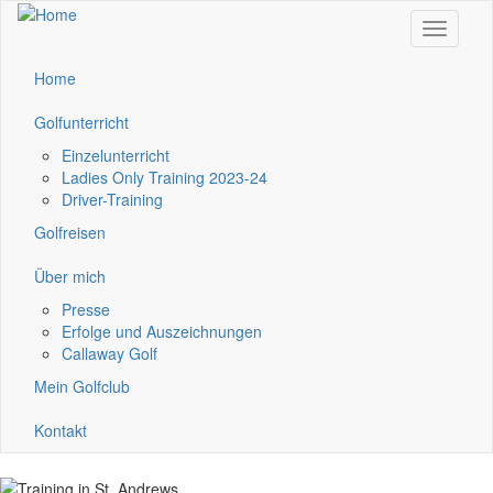
Skip
Toggle
to
navigati
main
content
Home
Golfunterricht
Einzelunterricht
Ladies Only Training 2023-24
Driver-Training
Golfreisen
Über mich
Presse
Erfolge und Auszeichnungen
Callaway Golf
Mein Golfclub
Kontakt