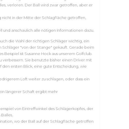
s, verloren. Der Ball wird zwar getroffen, aber er
cht in der Mitte der Schlagfläche getroffen,
 und anschaulich alle nötigen Informationen dazu.
uch die Wahl der richtigen Schläger wichtig, ein
ten Schläger "von der Stange" gekauft. Gerade beim
es Beispiel ist Susanne Hock aus unserem Golfclub.
 verbessern. Sie benutzte bisher einen Driver mit
 den ersten Blick, eine gute Entscheidung, wie
edrigerem Loft weiter zu schlagen, oder dass ein
ein längerer Schaft ergibt mehr
enspiel von Eintreffwinkel des Schlägerkopfes, der
Balles.
nation, wo der Ball auf der Schlagfläche getroffen