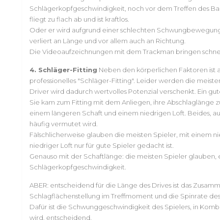
Schlägerkopfgeschwindigkeit, noch vor dem Treffen des Balle
fliegt zu flach ab und ist kraftlos.
Oder er wird aufgrund einer schlechten Schwungbewegung ni
verliert an Länge und vor allem auch an Richtung.
Die Videoaufzeichnungen mit dem Trackman bringen schnell
4. Schläger-Fitting
Neben den körperlichen Faktoren ist a
professionelles "Schläger-Fitting". Leider werden die meis
Driver wird dadurch wertvolles Potenzial verschenkt. Ein gut
Sie kam zum Fitting mit dem Anliegen, ihre Abschlaglänge zu
einem längeren Schaft und einem niedrigen Loft. Beides, auf
häufig vermutet wird.
Fälschlicherweise glauben die meisten Spieler, mit einem ni
niedriger Loft nur für gute Spieler gedacht ist.
Genauso mit der Schaftlänge: die meisten Spieler glauben, 
Schlägerkopfgeschwindigkeit.
ABER: entscheidend für die Länge des Drives ist das Zusamm
Schlagflächenstellung im Treffmoment und die Spinrate des 
Dafür ist die Schwunggeschwindigkeit des Spielers, in Kombi
wird, entscheidend.