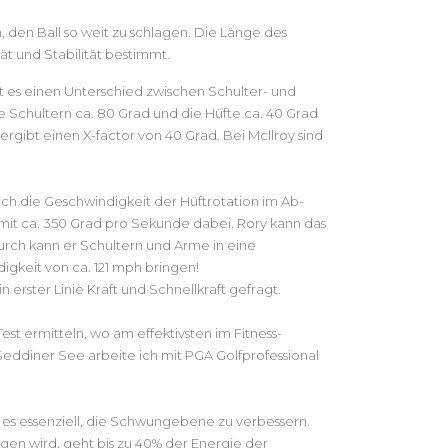
n, den Ball so weit zu schlagen. Die Länge des
tät und Stabilität bestimmt.
es einen Unterschied zwischen Schulter- und
ne Schultern ca. 80 Grad und die Hüfte ca. 40 Grad
gibt einen X-factor von 40 Grad. Bei Mcllroy sind
ch die Geschwindigkeit der Hüftrotation im Ab-
mit ca. 350 Grad pro Sekunde dabei. Rory kann das
ch kann er Schultern und Arme in eine
gkeit von ca. 121 mph bringen!
 erster Linie Kraft und Schnellkraft gefragt.
est ermitteln, wo am effektivsten im Fitness-
Seddiner See arbeite ich mit PGA Golfprofessional
 es essenziell, die Schwungebene zu verbessern.
n wird, geht bis zu 40% der Energie der