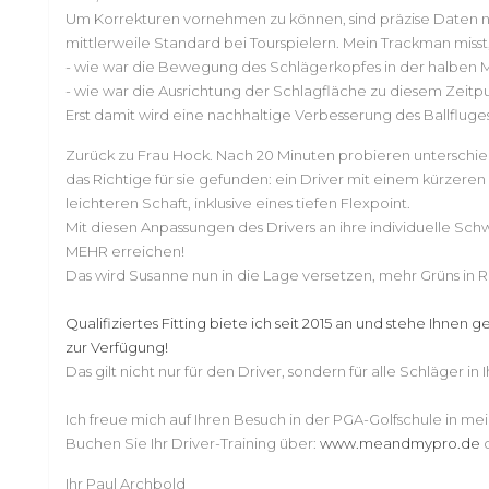
Um Korrekturen vornehmen zu können, sind präzise Daten nöt
mittlerweile Standard bei Tourspielern. Mein Trackman miss
- wie war die Bewegung des Schlägerkopfes in der halben M
- wie war die Ausrichtung der Schlagfläche zu diesem Zeitp
Erst damit wird eine nachhaltige Verbesserung des Ballfluge
Zurück zu Frau Hock. Nach 20 Minuten probieren unterschied
das Richtige für sie gefunden: ein Driver mit einem kürzere
leichteren Schaft, inklusive eines tiefen Flexpoint.
Mit diesen Anpassungen des Drivers an ihre individuelle S
MEHR erreichen!
Das wird Susanne nun in die Lage versetzen, mehr Grüns in R
Qualifiziertes Fitting biete ich seit 2015 an und stehe Ihnen 
zur Verfügung!
Das gilt nicht nur für den Driver, sondern für alle Schläger i
Ich freue mich auf Ihren Besuch in der PGA-Golfschule in m
Buchen Sie Ihr Driver-Training über:
www.meandmypro.de
o
Ihr Paul Archbold