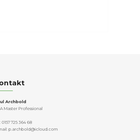
ontakt
ul Archbold
A Master Professional
: 0157 725 364 68
mail:
p.archbold@icloud.com