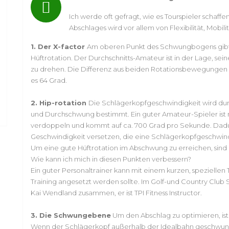
Ich werde oft gefragt, wie es Tourspieler schaffe
Abschlages wird vor allem von Flexibilität, Mobili
1. Der X-factor
Am oberen Punkt des Schwungbogens gibt 
Hüftrotation. Der Durchschnitts-Amateur ist in der Lage, sei
zu drehen. Die Differenz aus beiden Rotationsbewegungen er
es 64 Grad.
2. Hip-rotation
Die Schlägerkopfgeschwindigkeit wird dur
und Durchschwung bestimmt. Ein guter Amateur-Spieler ist 
verdoppeln und kommt auf ca. 700 Grad pro Sekunde. Dadur
Geschwindigkeit versetzen, die eine Schlägerkopfgeschwindi
Um eine gute Hüftrotation im Abschwung zu erreichen, sind in
Wie kann ich mich in diesen Punkten verbessern?
Ein guter Personaltrainer kann mit einem kurzen, speziellen T
Training angesetzt werden sollte. Im Golf-und Country Club 
Kai Wendland zusammen, er ist TPI Fitness Instructor.
3. Die Schwungebene
Um den Abschlag zu optimieren, ist
Wenn der Schlägerkopf außerhalb der Idealbahn geschwunge