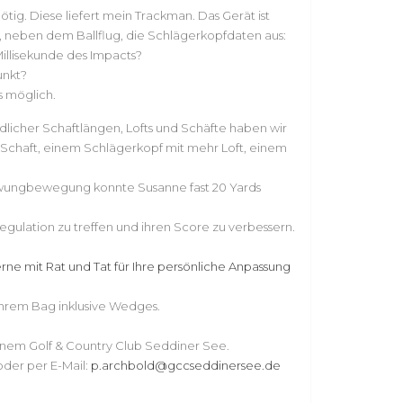
ig. Diese liefert mein Trackman. Das Gerät ist
t, neben dem Ballflug, die Schlägerkopfdaten aus:
illisekunde des Impacts?
unkt?
s möglich.
licher Schaftlängen, Lofts und Schäfte haben wir
n Schaft, einem Schlägerkopf mit mehr Loft, einem
chwungbewegung konnte Susanne fast 20 Yards
egulation zu treffen und ihren Score zu verbessern.
gerne mit Rat und Tat für Ihre persönliche Anpassung
n Ihrem Bag inklusive Wedges.
einem Golf & Country Club Seddiner See.
der per E-Mail:
p.archbold@gccseddinersee.de